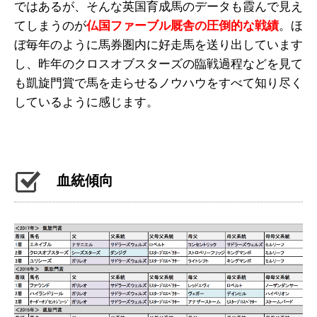
ではあるが、そんな英国育成馬のデータも霞んで見え
てしまうのが
仏国ファーブル厩舎の圧倒的な戦績
。ほ
ぼ毎年のように馬券圏内に好走馬を送り出しています
し、昨年のクロスオブスターズの臨戦過程などを見て
も凱旋門賞で馬を走らせるノウハウをすべて知り尽く
しているように感じます。
血統傾向