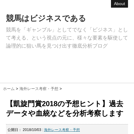
About
競馬はビジネスである
競馬を「ギャンブル」としてでなく「ビジネス」とし
て考える、という視点の元に、様々な要素を駆使して
論理的に狙い馬を見つけ出す徹底分析ブログ
ホーム
>
海外レース考察・予想
>
【凱旋門賞2018の予想ヒント】過去
データや血統などを分析考察します
公開日：
2018/10/03
:
海外レース考察・予想