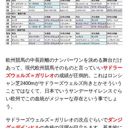
欧州競馬の中長距離のナンバーワンを決める舞台だけ
あって、現代欧州競馬そのものと言っていい
サドラー
ズウェルズ＝ガリレオ
の成績が圧倒的。これはロンシ
ャン芝2400mがサドラーズウェルズ向きとかそういう
ことではなくて、日本でいうサンデーサイレンスぐら
い欧州でこの血統がメジャーな存在という事でしょ
う。
サドラーズウェルズ＝ガリレオの次点ぐらいで
ダンジ
グ＝デインヒル
の血統の活躍が目立ちます。基本的に