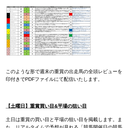
このような形で週末の重賞の出走馬の全頭レビューを
印付きでPDFファイルにて配信いたします。
【土曜日】重賞買い目&平場の狙い目
土日は重賞の買い目と平場の狙い目を掲載します。ま
た、リアルタイムで予想が見れる「競馬開催日の競馬