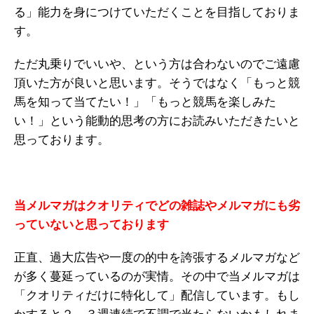
る」能力を身につけていただくことを目指しておりま
す。
ただ丸乗りでいいや、という方は合わないのでご遠慮
頂いた方が良いと思います。そうではなく「もっと競
馬を知って当てたい！」「もっと競馬を楽しみた
い！」という能動的思考の方にお読みいただきたいと
思っております。
当メルマガはクオリティでどの雑誌やメルマガにも劣
っていないと思っております
正直、過大広告や一度の的中を誇張するメルマガなど
が多く蔓延っているのが実情。その中で当メルマガは
「クオリティだけに特化して」配信しています。もし