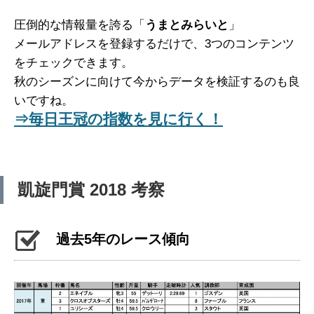
圧倒的な情報量を誇る「
うまとみらいと
」
メールアドレスを登録するだけで、3つのコンテンツ
をチェックできます。
秋のシーズンに向けて今からデータを検証するのも良
いですね。
⇒毎日王冠の指数を見に行く！
凱旋門賞 2018 考察
過去5年のレース傾向