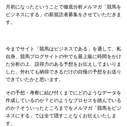
月初になったということで徹底分析メルマガ「競馬を
ビジネスにする」の新規読者募集をさせていただきま
す。
今までサイト「競馬はビジネスである」を通して、私
自身、競馬ブログサイトの中でも最上級に時間をかけ
た分析の上、説得力のある予想をお伝えしてまいりま
した。外れても納得できるだけの自慢の予想をお送り
できていたかと思います。
その予想・考察に結び付くまでにどのようなデータを
作成しているのか？どのようなプロセスを踏んでいる
のか？そういったところまでをメルマガ「競馬をビジ
ネスにする」では全て隠すことなくお伝えいたしま
す。