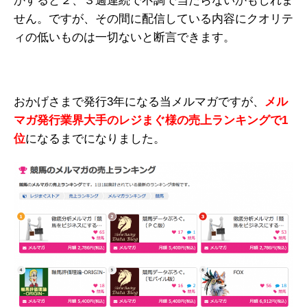
かすると２、３週連続で不調で当たらないかもしれま
せん。ですが、その間に配信している内容にクオリテ
ィの低いものは一切ないと断言できます。
おかげさまで発行3年になる当メルマガですが、
メル
マガ発行業界大手のレジまぐ様の売上ランキングで1
位
になるまでになりました。