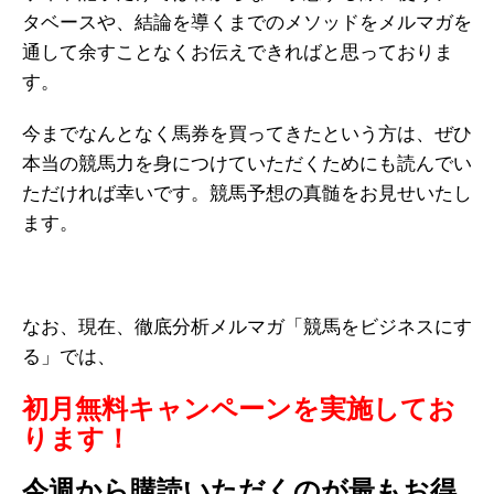
タベースや、結論を導くまでのメソッドをメルマガを
通して余すことなくお伝えできればと思っておりま
す。
今までなんとなく馬券を買ってきたという方は、ぜひ
本当の競馬力を身につけていただくためにも読んでい
ただければ幸いです。競馬予想の真髄をお見せいたし
ます。
なお、現在、徹底分析メルマガ「競馬をビジネスにす
る」では、
初月無料キャンペーンを実施してお
ります！
今週から購読いただくのが最もお得