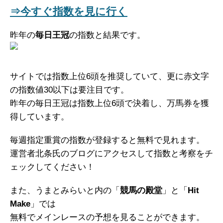
⇒今すぐ指数を見に行く
昨年の
毎日王冠
の指数と結果です。
サイトでは指数上位6頭を推奨していて、更に赤文字
の指数値30以下は要注目です。
昨年の毎日王冠は指数上位6頭で決着し、万馬券を獲
得しています。
毎週指定重賞の指数が登録すると無料で見れます。
運営者北条氏のブログにアクセスして指数と考察をチ
ェックしてください！
また、うまとみらいと内の「
競馬の殿堂
」と「
Hit
Make
」では
無料でメインレースの予想を見ることができます。