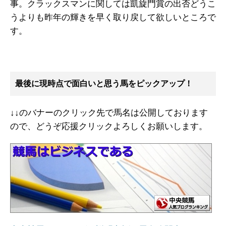
事。クラックスマンに関しては凱旋門賞の出否どうこ
うよりも昨年の輝きを早く取り戻して欲しいところで
す。
最後に現時点で面白いと思う馬をピックアップ！
↓↓のバナーのクリック先で馬名は公開しております
ので、どうぞ応援クリックよろしくお願いします。